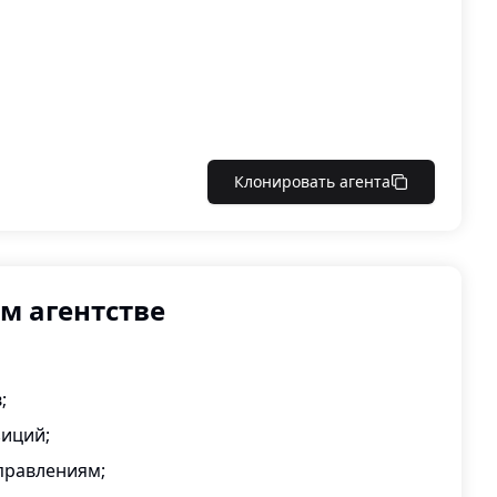
Клонировать агента
м агентстве
;
зиций;
аправлениям;