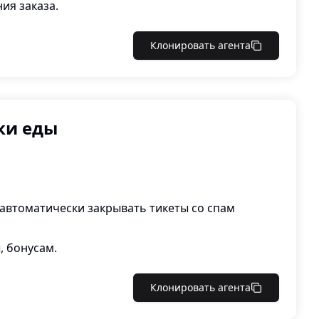
ия заказа.
Клонировать агента
ки еды
 автоматически закрывать тикеты со спам
, бонусам.
Клонировать агента