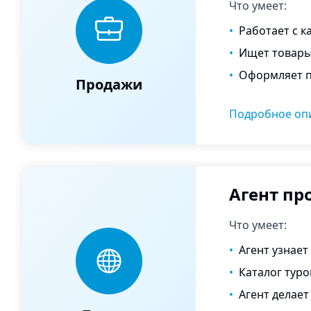
Что умеет:
•
Работает с к
•
Ищет товары
•
Оформляет п
Продажи
Подробное оп
Агент пр
Что умеет:
•
Агент узнает
•
Каталог туро
•
Агент делает